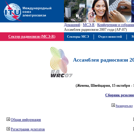
Домашний
:
МСЭ-R
:
Конференции и собрани
Ассамблея радиосвязи 2007 года (АР-07)
Сектор радиосвязи (МСЭ-R)
Секторы МСЭ
Отдел новостей
М
Ассамблея радиосвязи 20
(Женева, Швейцария, 15 октября - 
Сборник резолю
Расширить все
Общая информация
Регистрация делегатов