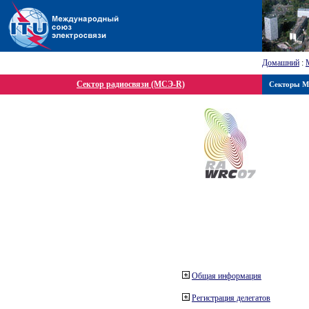
Домашний
:
Сектор радиосвязи (МСЭ-R)
Секторы 
Общая информация
Регистрация делегатов