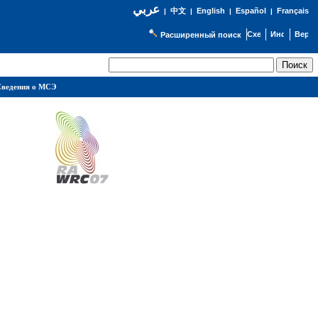
عربي
English
Español
Français
|
中文
|
|
|
Расширенный поиск
ведения о МСЭ