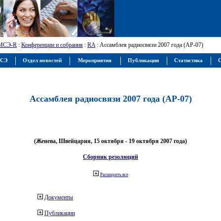
МСЭ-R
:
Конференции и собрания
:
RA
: Ассамблея радиосвязи 2007 года (АР-07)
МСЭ
Отдел новостей
Мероприятия
Публикации
Статистика
С
Ассамблея радиосвязи 2007 года (АР-07)
(Женева, Швейцария, 15 октября - 19 октября 2007 года)
Сборник резолюций
Расширить все
Документы
Публикации