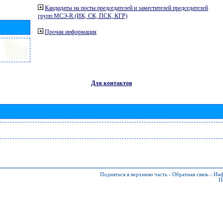
Кандидаты на посты председателей и заместителей председателей
групп МСЭ-R (ИК, СК, ПСК, КГР)
Прочая информация
Для контактов
Подняться в верхнюю часть
-
Обратная связь
-
Инф
П