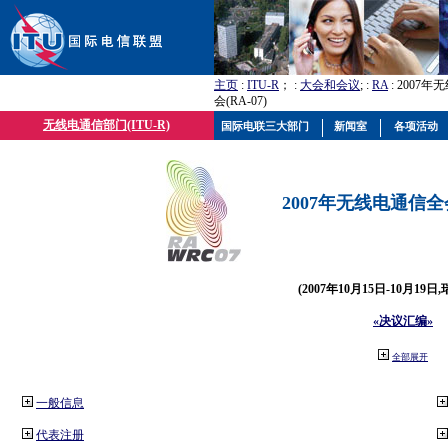
主页
:
ITU-R
； :
大会和会议
; :
RA
: 2007
会(RA-07)
无线电通信部门(ITU-R)
国际电联三大部门
新闻室
各项活动
2007年无线电通信全会(
(2007年10月15日-10月19日
«决议汇编»
全部展开
一般信息
代表注册