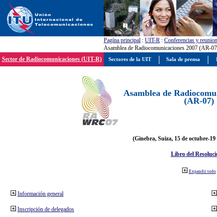
Pagína principal
:
UIT-R
:
Conferencias y reunio
Asamblea de Radiocomunicaciones 2007 (AR-07
Sector de Radiocomunicaciones (UIT-R)
Sectores de la UIT
Sala de prensa
Asamblea de Radiocomun
(AR-07)
(Ginebra, Suiza, 15 de octubre-19
Libro del Resoluci
Expandir todo
Información general
Inscripción de delegados