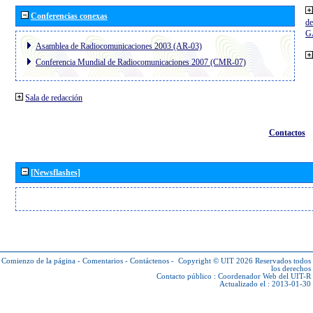
Conferencias conexas
de
G
Asamblea de Radiocomunicaciones 2003 (AR-03)
Conferencia Mundial de Radiocomunicaciones 2007 (CMR-07)
Sala de redacción
Contactos
[Newsflashes]
Comienzo de la página
-
Comentarios
-
Contáctenos
-
Copyright © UIT 2026
Reservados todos
los derechos
Contacto público :
Coordenador Web del UIT-R
Actualizado el : 2013-01-30