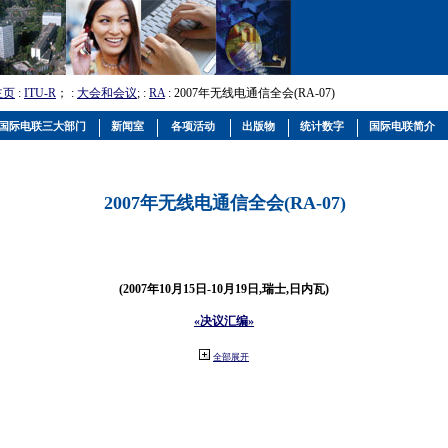
主页
:
ITU-R
； :
大会和会议
; :
RA
: 2007年无线电通信全会(RA-07)
国际电联三大部门
新闻室
各项活动
出版物
统计数字
国际电联简介
2007年无线电通信全会(RA-07)
(2007年10月15日-10月19日,瑞士,日内瓦)
«决议汇编»
全部展开