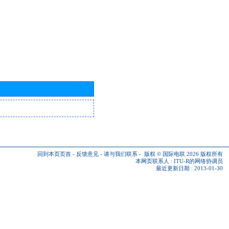
回到本页页首
-
反馈意见
-
请与我们联系
-
版权 © 国际电联 2026
版权所有
本网页联系人 :
ITU-R的网络协调员
最近更新日期 : 2013-01-30