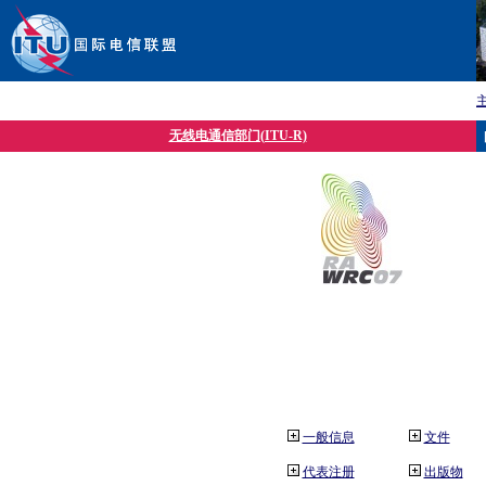
无线电通信部门(ITU-R)
一般信息
文件
代表注册
出版物