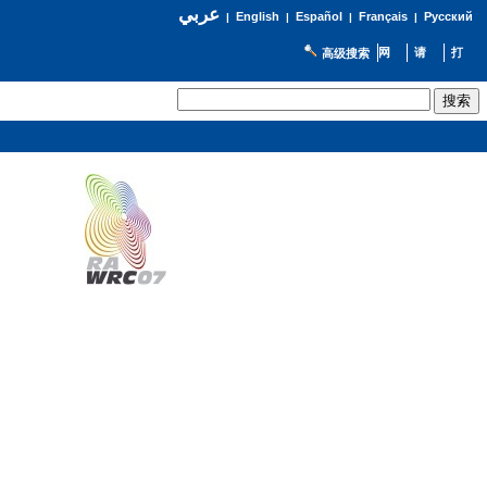
عربي
English
Español
Français
Русский
|
|
|
|
高级搜索