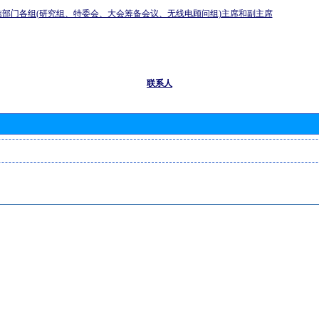
信部门各组(研究组、特委会、大会筹备会议、无线电顾问组)主席和副主席
联系人