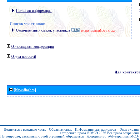
Полезная информация
Список участников
Окончательный список участников
только на английском языке
Относящиеся конференции
Отдел новостей
Для контакто
[Newsflashes]
Подняться в верхнюю часть
-
Обратная связь
-
Информация для контактов
-
Знак охраны
авторского права © МСЭ 2026
Все права сохранены
По вопросам, связанным с этой страницей, обращаться :
Координатор Web-страницы МСЭ-
R