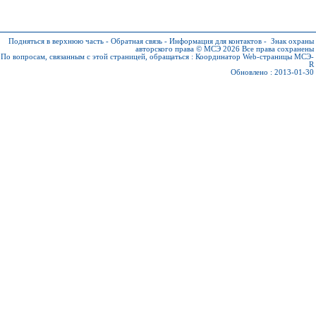
Подняться в верхнюю часть
-
Обратная связь
-
Информация для контактов
-
Знак охраны
авторского права © МСЭ 2026
Все права сохранены
По вопросам, связанным с этой страницей, обращаться :
Координатор Web-страницы МСЭ-
R
Обновлено : 2013-01-30