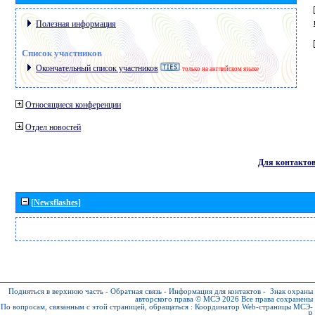
Полезная информация
Список участников
Окончательный список участников
только на английском языке
Относящиеся конференции
Отдел новостей
Для контакто
[Newsflashes]
Подняться в верхнюю часть
-
Обратная связь
-
Информация для контактов
-
Знак охраны
авторского права © МСЭ 2026
Все права сохранены
По вопросам, связанным с этой страницей, обращаться :
Координатор Web-страницы МСЭ-
R