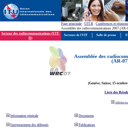
Page principale
:
UIT-R
:
Conférences et réunion
Assemblée des radiocommunications 2007 (AR-
Secteur des radiocommunications (UIT-
Secteurs de l'UIT
Salle de presse
E
R)
Assemblée des radiocom
(AR-07
(Genève, Suisse, 15 octobre
Livre des Résol
Afficher to
Information générale
Documents
Enregistrement des délégués
Publications