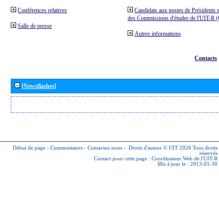
Conférences relatives
Candidats aux postes de Présidents e
des Commissions d'études de l'UIT-R
Salle de presse
Autres informations
Contacts
[Newsflashes]
Début de page
-
Commentaires
-
Contactez-nous
-
Droits d'auteur © UIT 2026
Tous droits
réservés
Contact pour cette page :
Coordinateur Web de l'UIT-R
Mis à jour le : 2013-01-30