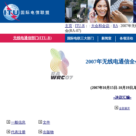
主页
:
ITU-R
； :
大会和会议
; :
RA
: 2007
会(RA-07)
无线电通信部门(ITU-R)
国际电联三大部门
新闻室
各项活动
2007年无线电通信全会(
(2007年10月15日-10月19日
«决议汇编»
全部展开
一般信息
文件
代表注册
出版物