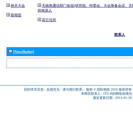
相关大会
无线电通信部门各组(研究组、特委会、大会筹备会议、无
的候选人
新闻室
其它信息
联系人
[Newsflashes]
回到本页页首
-
反馈意见
-
请与我们联系
-
版权 © 国际电联 2026
版权所有
本网页联系人 :
ITU-R的网络协调员
最近更新日期 : 2013-01-30