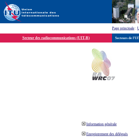
Page principale
:
Secteur des radiocommunications (UIT-R)
Secteurs de l'U
Information générale
Enregistrement des délégués