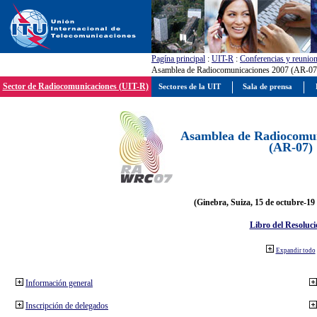
Pagína principal
:
UIT-R
:
Conferencias y reunio
Asamblea de Radiocomunicaciones 2007 (AR-07
Sector de Radiocomunicaciones (UIT-R)
Sectores de la UIT
Sala de prensa
Asamblea de Radiocomun
(AR-07)
(Ginebra, Suiza, 15 de octubre-19
Libro del Resoluci
Expandir todo
Información general
Inscripción de delegados