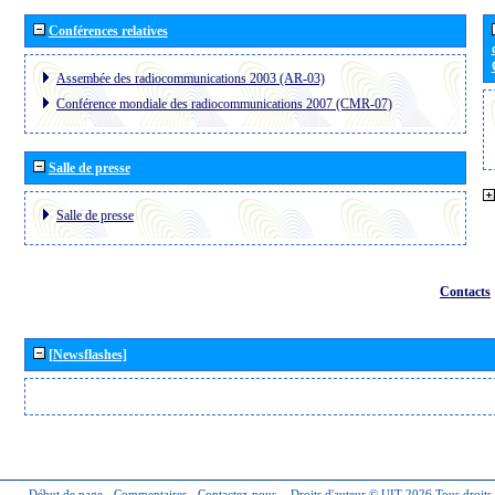
Conférences relatives
Assembée des radiocommunications 2003 (AR-03)
Conférence mondiale des radiocommunications 2007 (CMR-07)
Salle de presse
Salle de presse
Contacts
[Newsflashes]
Début de page
-
Commentaires
-
Contactez-nous
-
Droits d'auteur © UIT 2026
Tous droits