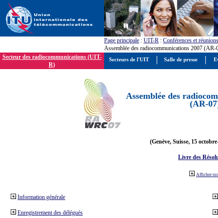
Page principale
:
UIT-R
:
Conférences et réunion
Assemblée des radiocommunications 2007 (AR-
Secteur des radiocommunications (UIT-
Secteurs de l'UIT
Salle de presse
E
R)
Assemblée des radiocom
(AR-07
(Genève, Suisse, 15 octobre
Livre des Résol
Afficher to
Information générale
Enregistrement des délégués