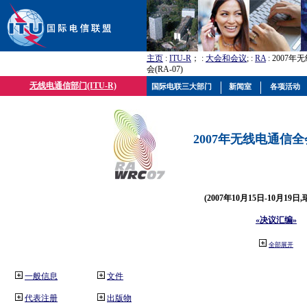
主页
:
ITU-R
； :
大会和会议
; :
RA
: 2007
会(RA-07)
无线电通信部门(ITU-R)
国际电联三大部门
新闻室
各项活动
2007年无线电通信全会(
(2007年10月15日-10月19日
«决议汇编»
全部展开
一般信息
文件
代表注册
出版物