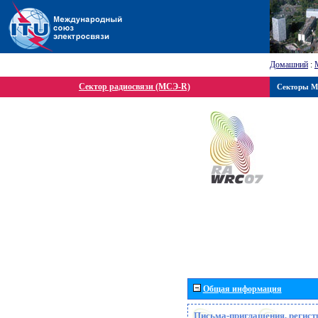
Домашний
:
Сектор радиосвязи (МСЭ-R)
Секторы 
Общая информация
Письма-приглашения, регист