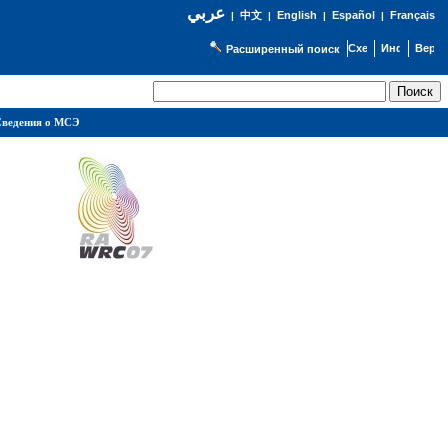
عربي
English
Español
Français
|
中文
|
|
|
Расширенный поиск
ведения о МСЭ