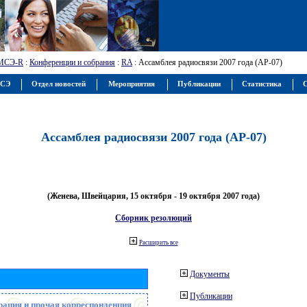
МСЭ-R
:
Конференции и собрания
:
RA
: Ассамблея радиосвязи 2007 года (АР-07)
МСЭ
Отдел новостей
Мероприятия
Публикации
Статистика
С
Ассамблея радиосвязи 2007 года (АР-07)
(Женева, Швейцария, 15 октября - 19 октября 2007 года)
Сборник резолюций
Расширить все
Документы
Публикации
рация и прочая корреспонденция