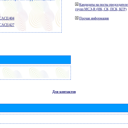
Кандидаты на посты председателе
групп МСЭ-R (ИК, СК, ПСК, КГР)
 CACE/404
Прочая информация
 CACE/427
Для контактов