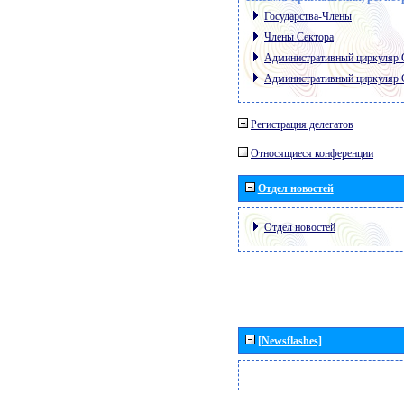
Государства-Члены
Члены Сектора
Административный циркуляр
Административный циркуляр
Регистрация делегатов
Относящиеся конференции
Отдел новостей
Отдел новостей
[Newsflashes]