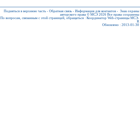
Подняться в верхнюю часть
-
Обратная связь
-
Информация для контактов
-
Знак охраны
авторского права © МСЭ 2026
Все права сохранены
По вопросам, связанным с этой страницей, обращаться :
Координатор Web-страницы МСЭ-
R
Обновлено : 2013-01-30