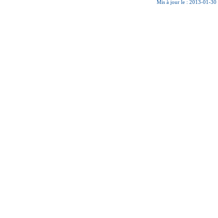
Mis à jour le : 2013-01-30