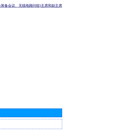
会筹备会议、无线电顾问组)主席和副主席