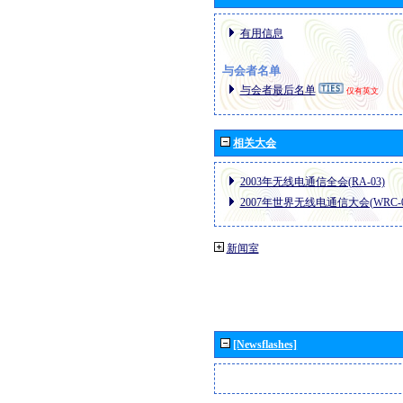
有用信息
与会者名单
与会者最后名单
仅有英文
相关大会
2003年无线电通信全会(RA-03)
2007年世界无线电通信大会(WRC-0
新闻室
[Newsflashes]