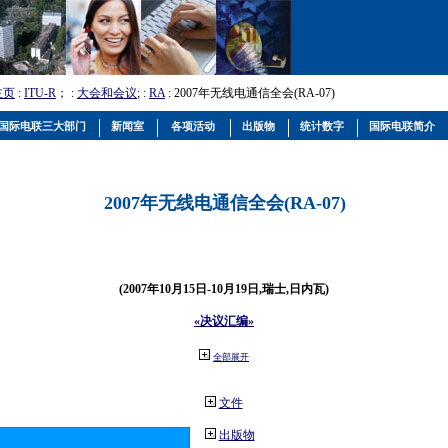
主页
:
ITU-R
； :
大会和会议
; :
RA
: 2007年无线电通信全会(RA-07)
国际电联三大部门
新闻室
各项活动
出版物
统计数字
国际电联简介
2007年无线电通信全会(RA-07)
(2007年10月15日-10月19日,瑞士,日内瓦)
«决议汇编»
全部展开
文件
出版物