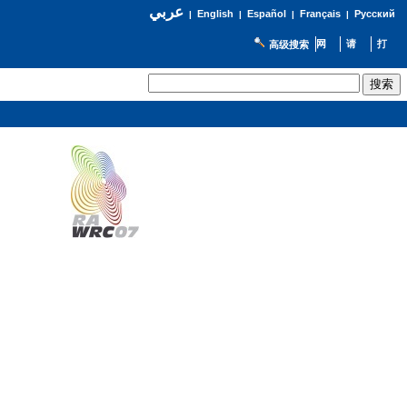
عربي
English
Español
Français
Русский
|
|
|
|
高级搜索