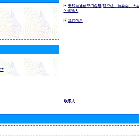
无线电通信部门各组(研究组、特委会、大
的候选人
其它信息
7)
联系人