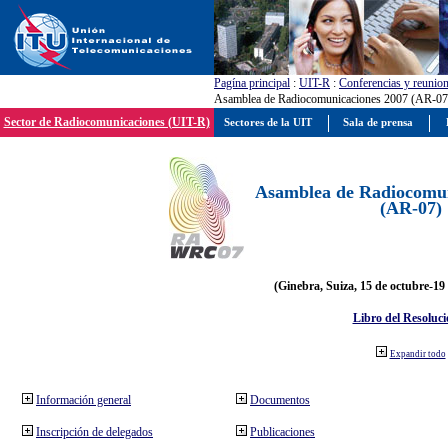
Pagína principal
:
UIT-R
:
Conferencias y reunio
Asamblea de Radiocomunicaciones 2007 (AR-07
Sector de Radiocomunicaciones (UIT-R)
Sectores de la UIT
Sala de prensa
Asamblea de Radiocomun
(AR-07)
(Ginebra, Suiza, 15 de octubre-19
Libro del Resoluci
Expandir todo
Información general
Documentos
Inscripción de delegados
Publicaciones