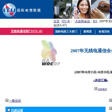
主页
:
ITU-R
； :
大会和会议
; :
RA
: 2007
会(RA-07)
无线电通信部门(ITU-R)
国际电联三大部门
新闻室
各项活动
2007年无线电通信全会(
(2007年10月15日-10月19日
«决议汇编»
全部展开
一般信息
代表注册