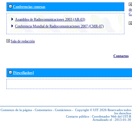
Conferencias conexas
de
G
Asamblea de Radiocomunicaciones 2003 (AR-03)
Conferencia Mundial de Radiocomunicaciones 2007 (CMR-07)
Sala de redacción
Contactos
[Newsflashes]
Comienzo de la página
-
Comentarios
-
Contáctenos
-
Copyright © UIT 2026
Reservados todos
los derechos
Contacto público :
Coordenador Web del UIT-R
Actualizado el : 2013-01-30