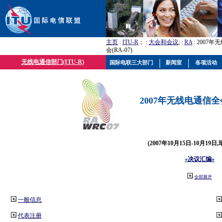
主页
:
ITU-R
； :
大会和会议
; :
RA
: 2007
会(RA-07)
无线电通信部门(ITU-R)
国际电联三大部门
新闻室
各项活动
2007年无线电通信全会(
(2007年10月15日-10月19日
«决议汇编»
全部展开
一般信息
代表注册