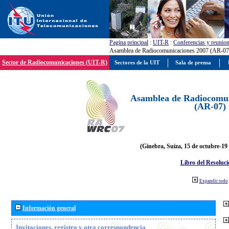
Pagína principal
:
UIT-R
:
Conferencias y reunio
Asamblea de Radiocomunicaciones 2007 (AR-07
Sector de Radiocomunicaciones (UIT-R)
Sectores de la UIT
Sala de prensa
Asamblea de Radiocomun
(AR-07)
(Ginebra, Suiza, 15 de octubre-19
Libro del Resoluci
Expandir todo
Información general
Invitaciones, registro y otra correspondencia