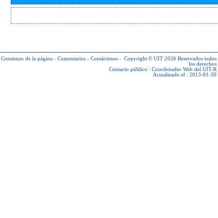
Comienzo de la página
-
Comentarios
-
Contáctenos
-
Copyright © UIT 2026
Reservados todos
los derechos
Contacto público :
Coordenador Web del UIT-R
Actualizado el : 2013-01-30