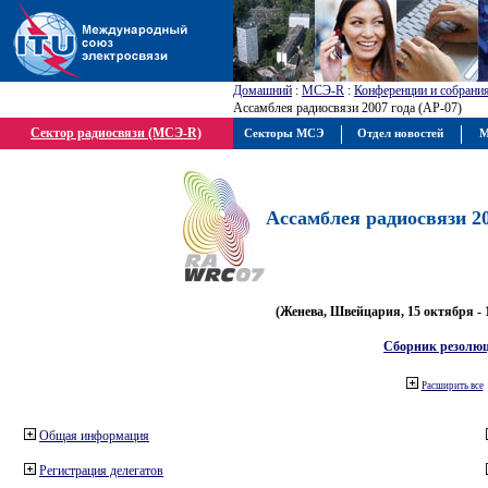
Домашний
:
МСЭ-R
:
Конференции и собрани
Ассамблея радиосвязи 2007 года (АР-07)
Сектор радиосвязи (МСЭ-R)
Секторы МСЭ
Отдел новостей
М
Ассамблея радиосвязи 20
(Женева, Швейцария, 15 октября - 
Сборник резолю
Расширить все
Общая информация
Регистрация делегатов