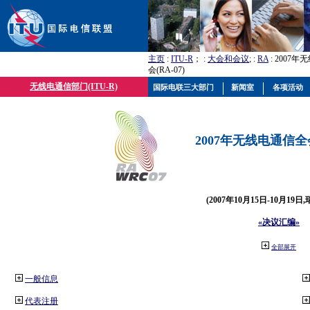
主页
:
ITU-R
； :
大会和会议
; :
RA
: 2007
会(RA-07)
无线电通信部门(ITU-R)
国际电联三大部门
新闻室
各项活动
2007年无线电通信全会(
(2007年10月15日-10月19日
«决议汇编»
全部展开
一般信息
代表注册