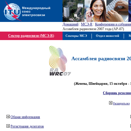
Домашний
:
МСЭ-R
:
Конференции и собрани
Ассамблея радиосвязи 2007 года (АР-07)
Сектор радиосвязи (МСЭ-R)
Секторы МСЭ
Отдел новостей
М
Ассамблея радиосвязи 20
(Женева, Швейцария, 15 октября - 
Сборник резолю
Расширить все
Общая информация
Регистрация делегатов