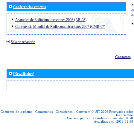
Conferencias conexas
de
G
Asamblea de Radiocomunicaciones 2003 (AR-03)
Conferencia Mundial de Radiocomunicaciones 2007 (CMR-07)
Sala de redacción
Contactos
[Newsflashes]
Comienzo de la página
-
Comentarios
-
Contáctenos
-
Copyright © UIT 2026
Reservados todos
los derechos
Contacto público :
Coordenador Web del UIT-R
Actualizado el : 2013-01-30