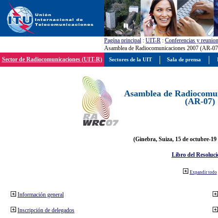
Pagína principal
:
UIT-R
:
Conferencias y reunio
Asamblea de Radiocomunicaciones 2007 (AR-07
Sector de Radiocomunicaciones (UIT-R)
Sectores de la UIT
Sala de prensa
Asamblea de Radiocomun
(AR-07)
(Ginebra, Suiza, 15 de octubre-19
Libro del Resoluci
Expandir todo
Información general
Inscripción de delegados