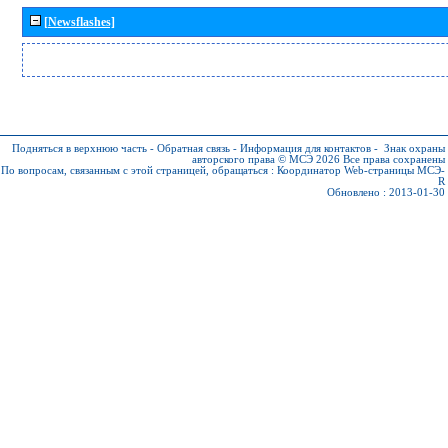
[Newsflashes]
Подняться в верхнюю часть
-
Обратная связь
-
Информация для контактов
-
Знак охраны
авторского права © МСЭ 2026
Все права сохранены
По вопросам, связанным с этой страницей, обращаться :
Координатор Web-страницы МСЭ-
R
Обновлено : 2013-01-30