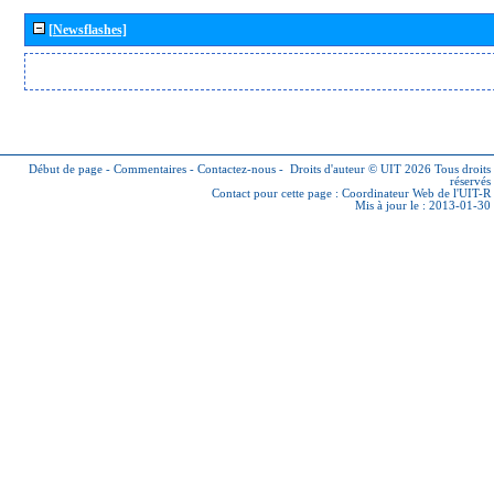
[Newsflashes]
Début de page
-
Commentaires
-
Contactez-nous
-
Droits d'auteur © UIT 2026
Tous droits
réservés
Contact pour cette page :
Coordinateur Web de l'UIT-R
Mis à jour le : 2013-01-30