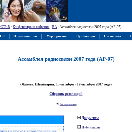
МСЭ-R
:
Конференции и собрания
:
RA
: Ассамблея радиосвязи 2007 года (АР-07)
МСЭ
Отдел новостей
Мероприятия
Публикации
Статистика
С
Ассамблея радиосвязи 2007 года (АР-07)
(Женева, Швейцария, 15 октября - 19 октября 2007 года)
Сборник резолюций
Расширить все
Документы
Публикации
рация и прочая корреспонденция