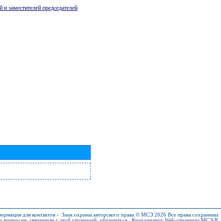
й и заместителей председателей
ормация для контактов
-
Знак охраны авторского права © МСЭ 2026
Все права сохранены
о вопросам, связанным с этой страницей, обращаться :
Координатор Web-страницы МСЭ-R