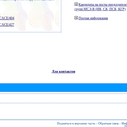
Кандидаты на посты председателе
групп МСЭ-R (ИК, СК, ПСК, КГР)
 CACE/404
Прочая информация
 CACE/427
Для контактов
Подняться в верхнюю часть
-
Обратная связь
-
Инф
П