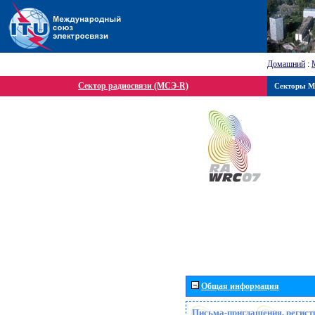
Домашний
:
Сектор радиосвязи (МСЭ-R)
Секторы 
Общая информация
Письма-приглашения, регист