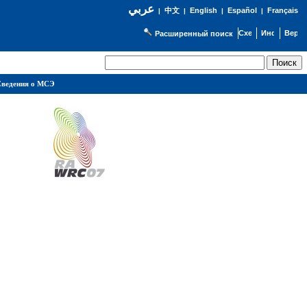
عربي
English
Español
Français
|
中文
|
|
|
Расширенный поиск
ведения о МСЭ