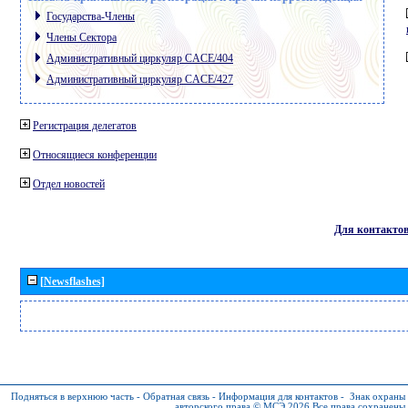
Государства-Члены
Члены Сектора
Административный циркуляр CACE/404
Административный циркуляр CACE/427
Регистрация делегатов
Относящиеся конференции
Отдел новостей
Для контакто
[Newsflashes]
Подняться в верхнюю часть
-
Обратная связь
-
Информация для контактов
-
Знак охраны
авторского права © МСЭ 2026
Все права сохранены