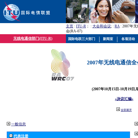
主页
:
ITU-R
； :
大会和会议
; :
RA
: 2007
会(RA-07)
无线电通信部门(ITU-R)
国际电联三大部门
新闻室
各项活动
2007年无线电通信全会(
(2007年10月15日-10月19日
«决议汇编»
全部展开
一般信息
代表注册