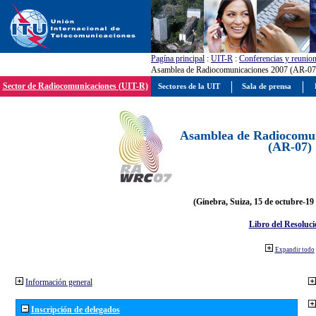
Pagína principal
:
UIT-R
:
Conferencias y reunio
Asamblea de Radiocomunicaciones 2007 (AR-07
Sector de Radiocomunicaciones (UIT-R)
Sectores de la UIT
Sala de prensa
Asamblea de Radiocomun
(AR-07)
(Ginebra, Suiza, 15 de octubre-19
Libro del Resoluci
Expandir todo
Información general
Inscripción de delegados