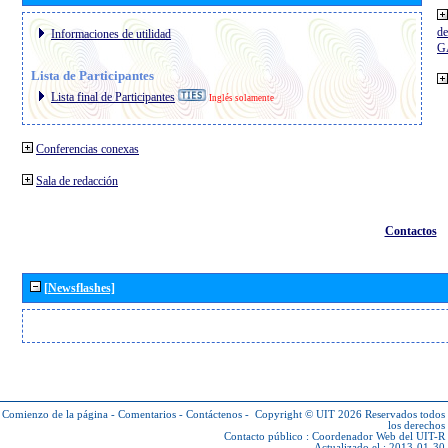
de
Informaciones de utilidad
G
Lista de Participantes
Lista final de Participantes
Inglés solamente
Conferencias conexas
Sala de redacción
Contactos
[Newsflashes]
Comienzo de la página
-
Comentarios
-
Contáctenos
-
Copyright © UIT 2026
Reservados todos
los derechos
Contacto público :
Coordenador Web del UIT-R
Actualizado el : 2013-01-30