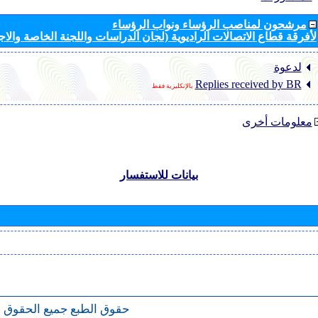
مرشحون لمناصب الرؤساء ونواب الرؤساء
لأفرقة قطاع الاتصالات الراديوية (لجان الدراسات واللجنة الخاصة والا
لدعوة
Replies received by BR
بالإنكليزية فقط
معلومات أخرى
بيانات للاستفسار
حقوق الطبع
جميع الحقوق 