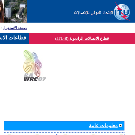
صفحة الاستقبال
:
ق
قطاعات الاتح
قطاع الاتصالات الراديوية (ITU-R)
معلومات عامة