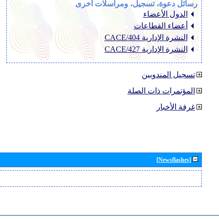
رسائل دعوة، تسجيل، ومراسلات أخرى
الدول الأعضاء
أعضاء القطاعات
النشرة الإدارية CACE/404
النشرة الإدارية CACE/427
تسجيل المندوبين
المؤتمرات ذات الصلة
غرفة الأخبار
[Newsflashes]