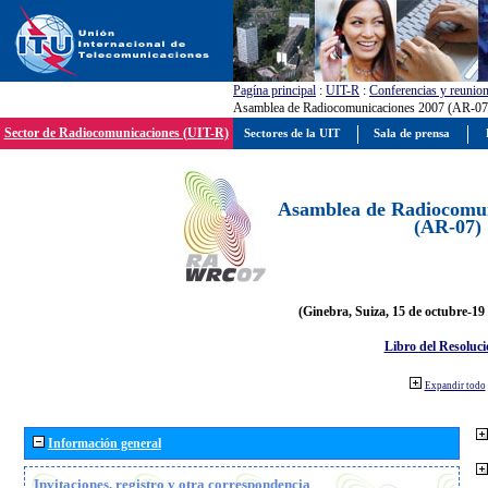
Pagína principal
:
UIT-R
:
Conferencias y reunio
Asamblea de Radiocomunicaciones 2007 (AR-07
Sector de Radiocomunicaciones (UIT-R)
Sectores de la UIT
Sala de prensa
Asamblea de Radiocomun
(AR-07)
(Ginebra, Suiza, 15 de octubre-19
Libro del Resoluci
Expandir todo
Información general
Invitaciones, registro y otra correspondencia