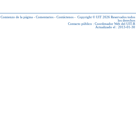
Comienzo de la página
-
Comentarios
-
Contáctenos
-
Copyright © UIT 2026
Reservados todos
los derechos
Contacto público :
Coordenador Web del UIT-R
Actualizado el : 2013-01-30