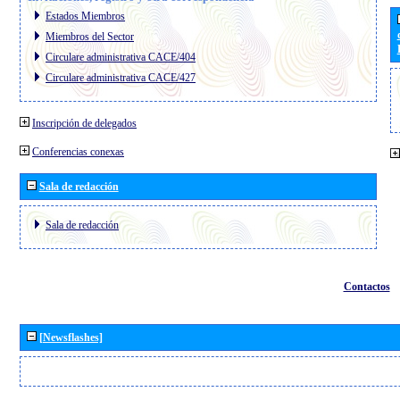
Estados Miembros
Miembros del Sector
Circulare administrativa CACE/404
Circulare administrativa CACE/427
Inscripción de delegados
Conferencias conexas
Sala de redacción
Sala de redacción
Contactos
[Newsflashes]