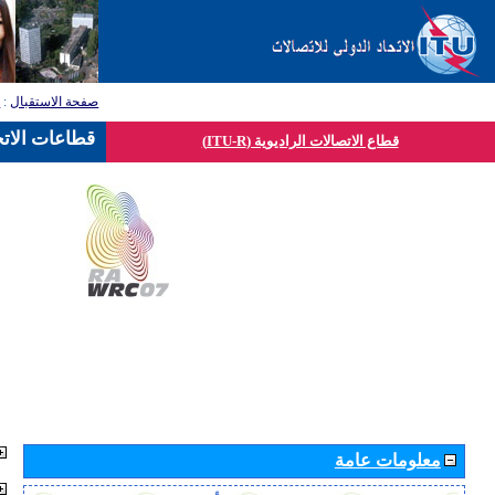
صفحة الاستقبال
:
ق
قطاعات الاتح
قطاع الاتصالات الراديوية (ITU-R)
معلومات عامة