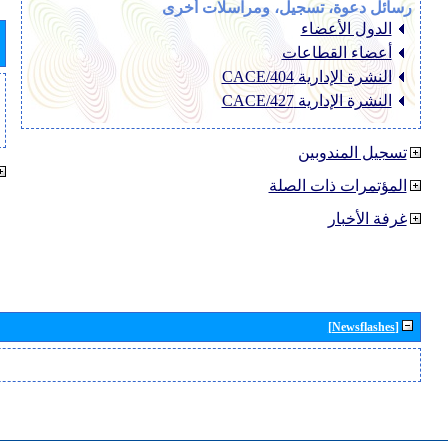
رسائل دعوة، تسجيل، ومراسلات أخرى
الدول الأعضاء
أعضاء القطاعات
النشرة الإدارية CACE/404
النشرة الإدارية CACE/427
تسجيل المندوبين
المؤتمرات ذات الصلة
غرفة الأخبار
[Newsflashes]