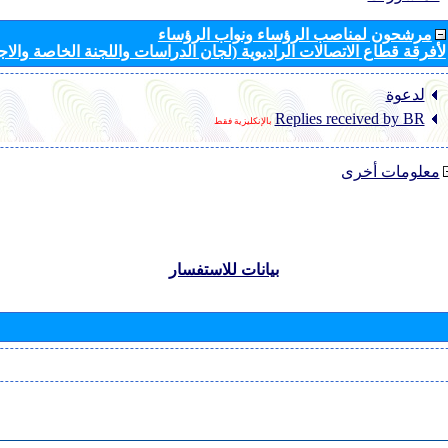
مرشحون لمناصب الرؤساء ونواب الرؤساء
لأفرقة قطاع الاتصالات الراديوية (لجان الدراسات واللجنة الخاصة والا
لدعوة
Replies received by BR
بالإنكليزية فقط
معلومات أخرى
بيانات للاستفسار