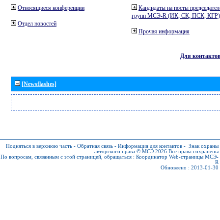
Относящиеся конференции
Кандидаты на посты председател
групп МСЭ-R (ИК, СК, ПСК, КГР)
Отдел новостей
Прочая информация
Для контакто
[Newsflashes]
Подняться в верхнюю часть
-
Обратная связь
-
Информация для контактов
-
Знак охраны
авторского права © МСЭ 2026
Все права сохранены
По вопросам, связанным с этой страницей, обращаться :
Координатор Web-страницы МСЭ-
R
Обновлено : 2013-01-30