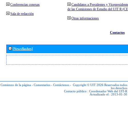
Conferencias conexas
Candidatos a Presidentes y Vicepresident
de las Comisiones de Estudio del UIT R (C
Sala de redacción
Otras informaciones
Contactos
[Newsflashes]
Comienzo de la página
-
Comentarios
-
Contáctenos
-
Copyright © UIT 2026
Reservados todos
los derechos
Contacto público :
Coordenador Web del UIT-R
Actualizado el : 2013-01-30