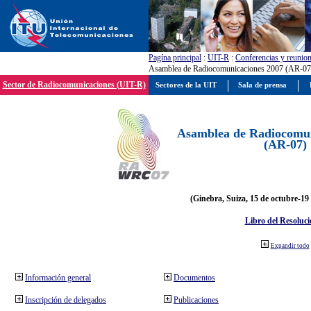
Pagína principal
:
UIT-R
:
Conferencias y reunio
Asamblea de Radiocomunicaciones 2007 (AR-07
Sector de Radiocomunicaciones (UIT-R)
Sectores de la UIT
Sala de prensa
Asamblea de Radiocomun
(AR-07)
(Ginebra, Suiza, 15 de octubre-19
Libro del Resoluci
Expandir todo
Información general
Documentos
Inscripción de delegados
Publicaciones