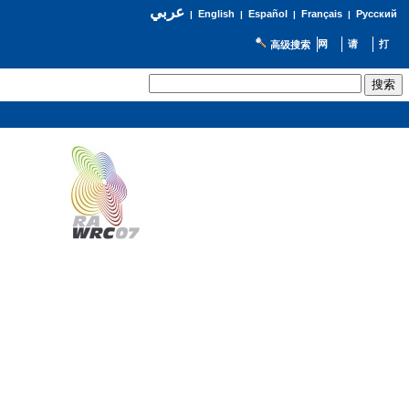
عربي
English
Español
Français
Русский
|
|
|
|
高级搜索