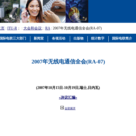
主页
:
ITU-R
； :
大会和会议
; :
RA
: 2007年无线电通信全会(RA-07)
国际电联三大部门
新闻室
各项活动
出版物
统计数字
国际电联简介
2007年无线电通信全会(RA-07)
(2007年10月15日-10月19日,瑞士,日内瓦)
«决议汇编»
全部展开