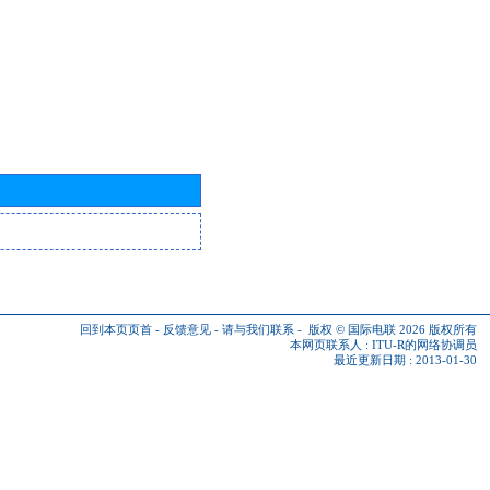
回到本页页首
-
反馈意见
-
请与我们联系
-
版权 © 国际电联 2026
版权所有
本网页联系人 :
ITU-R的网络协调员
最近更新日期 : 2013-01-30