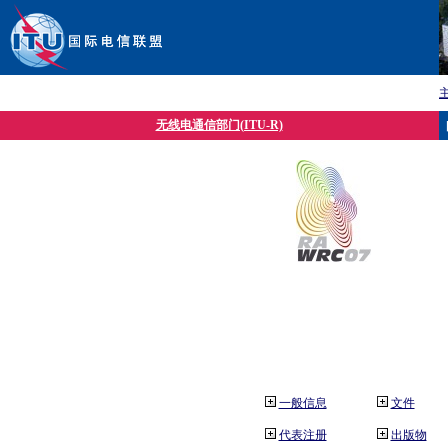
无线电通信部门(ITU-R)
一般信息
文件
代表注册
出版物