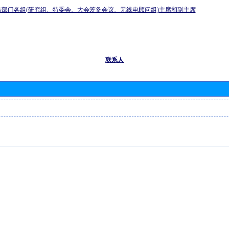
信部门各组(研究组、特委会、大会筹备会议、无线电顾问组)主席和副主席
联系人