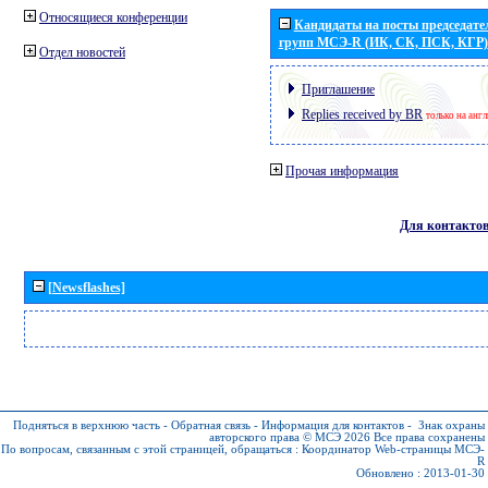
Относящиеся конференции
Кандидаты на посты председател
групп МСЭ-R (ИК, СК, ПСК, КГР)
Отдел новостей
Приглашение
Replies received by BR
только на анг
Прочая информация
Для контакто
[Newsflashes]
Подняться в верхнюю часть
-
Обратная связь
-
Информация для контактов
-
Знак охраны
авторского права © МСЭ 2026
Все права сохранены
По вопросам, связанным с этой страницей, обращаться :
Координатор Web-страницы МСЭ-
R
Обновлено : 2013-01-30