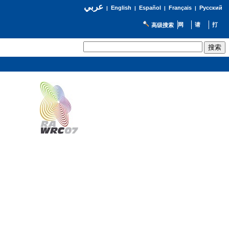
عربي
English
Español
Français
Русский
|
|
|
|
高级搜索