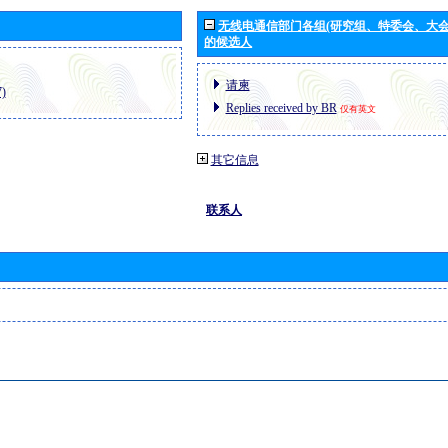
无线电通信部门各组(研究组、特委会、大
的候选人
请柬
)
Replies received by BR
仅有英文
其它信息
联系人