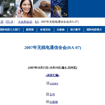
主页
:
ITU-R
； :
大会和会议
; :
RA
: 2007年无线电通信全会(RA-07)
国际电联三大部门
新闻室
各项活动
出版物
统计数字
国际电联简介
2007年无线电通信全会(RA-07)
(2007年10月15日-10月19日,瑞士,日内瓦)
«决议汇编»
全部展开
文件
出版物