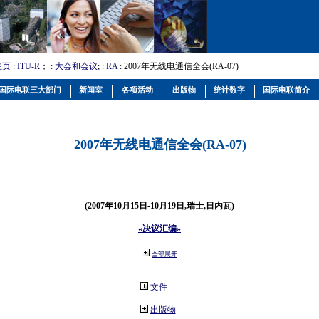
主页
:
ITU-R
； :
大会和会议
; :
RA
: 2007年无线电通信全会(RA-07)
国际电联三大部门
新闻室
各项活动
出版物
统计数字
国际电联简介
2007年无线电通信全会(RA-07)
(2007年10月15日-10月19日,瑞士,日内瓦)
«决议汇编»
全部展开
文件
出版物