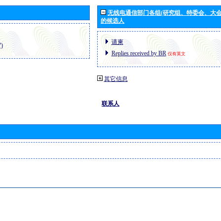
无线电通信部门各组(研究组、特委会、大
的候选人
请柬
)
Replies received by BR
仅有英文
其它信息
联系人