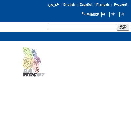
عربي
English
Español
Français
Русский
|
|
|
|
高级搜索