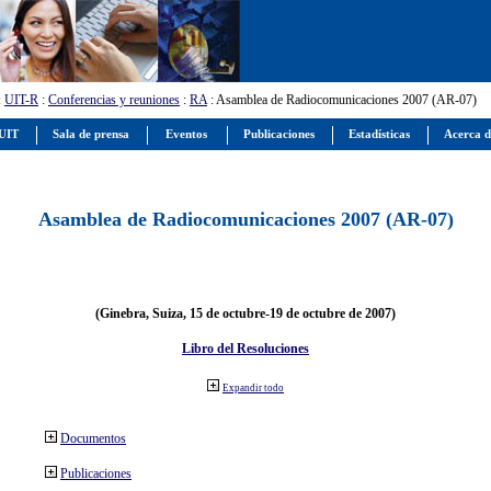
:
UIT-R
:
Conferencias y reuniones
:
RA
: Asamblea de Radiocomunicaciones 2007 (AR-07)
 UIT
Sala de prensa
Eventos
Publicaciones
Estadísticas
Acerca d
Asamblea de Radiocomunicaciones 2007 (AR-07)
(Ginebra, Suiza, 15 de octubre-19 de octubre de 2007)
Libro del Resoluciones
Expandir todo
Documentos
Publicaciones