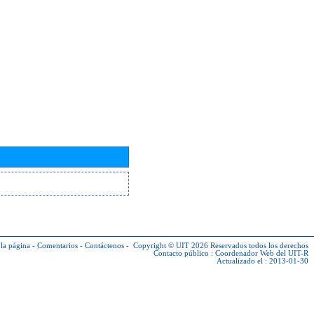
la página
-
Comentarios
-
Contáctenos
-
Copyright © UIT 2026
Reservados todos los derechos
Contacto público :
Coordenador Web del UIT-R
Actualizado el : 2013-01-30