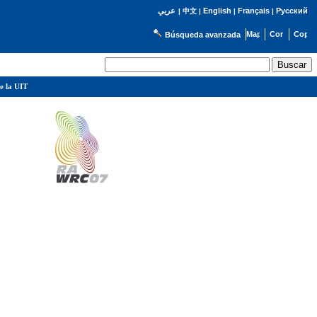
English
Français
Русский
عربي
|
中文
|
|
|
Búsqueda avanzada
e la UIT