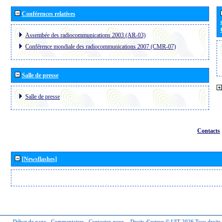
Conférences relatives
Assembée des radiocommunications 2003 (AR-03)
Conférence mondiale des radiocommunications 2007 (CMR-07)
Salle de presse
Salle de presse
Contacts
[Newsflashes]
Début de page
-
Commentaires
-
Contactez-nous
-
Droits d'auteur © UIT 2026
Tous droits