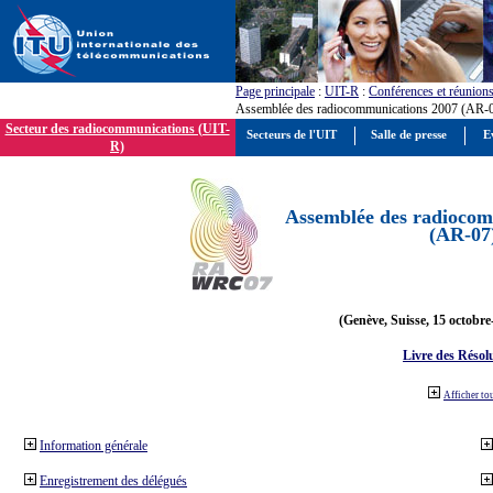
Page principale
:
UIT-R
:
Conférences et réunion
Assemblée des radiocommunications 2007 (AR-
Secteur des radiocommunications (UIT-
Secteurs de l'UIT
Salle de presse
E
R)
Assemblée des radiocom
(AR-07
(Genève, Suisse, 15 octobre
Livre des Résol
Afficher to
Information générale
Enregistrement des délégués