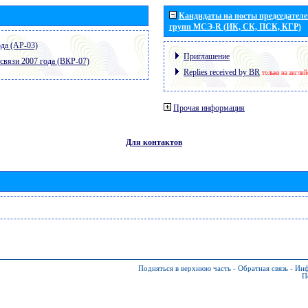
Кандидаты на посты председателей
групп МСЭ-R (ИК, СК, ПСК, КГР)
да (АР-03)
Приглашение
связи 2007 года (ВКР-07)
Replies received by BR
только на англи
Прочая информация
Для контактов
Подняться в верхнюю часть
-
Обратная связь
-
Инф
П