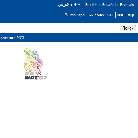
عربي
English
Español
Français
|
中文
|
|
|
Расширенный поиск
ведения о МСЭ