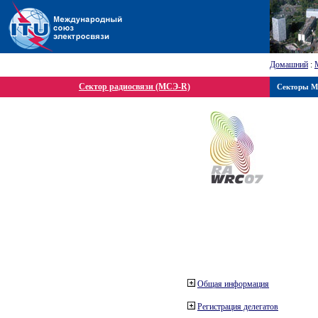
Домашний
:
Сектор радиосвязи (МСЭ-R)
Секторы 
Общая информация
Регистрация делегатов