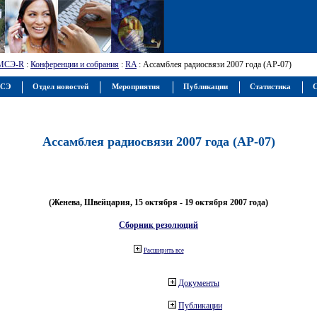
МСЭ-R
:
Конференции и собрания
:
RA
: Ассамблея радиосвязи 2007 года (АР-07)
МСЭ
Отдел новостей
Мероприятия
Публикации
Статистика
С
Ассамблея радиосвязи 2007 года (АР-07)
(Женева, Швейцария, 15 октября - 19 октября 2007 года)
Сборник резолюций
Расширить все
Документы
Публикации