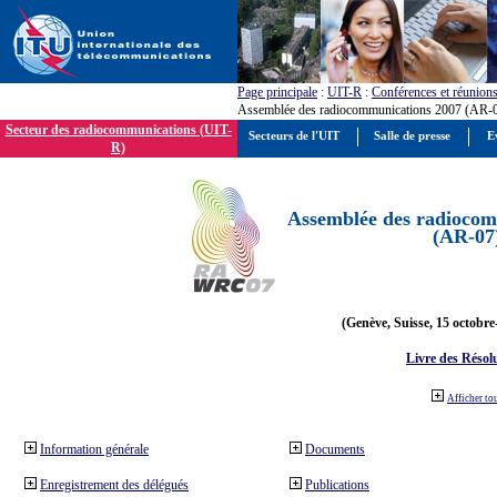
Page principale
:
UIT-R
:
Conférences et réunion
Assemblée des radiocommunications 2007 (AR-
Secteur des radiocommunications (UIT-
Secteurs de l'UIT
Salle de presse
E
R)
Assemblée des radiocom
(AR-07
(Genève, Suisse, 15 octobre
Livre des Résol
Afficher to
Information générale
Documents
Enregistrement des délégués
Publications