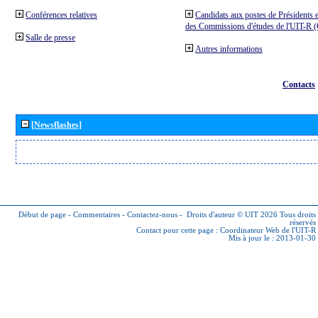
Conférences relatives
Candidats aux postes de Présidents e
des Commissions d'études de l'UIT-R
Salle de presse
Autres informations
Contacts
[Newsflashes]
Début de page
-
Commentaires
-
Contactez-nous
-
Droits d'auteur © UIT 2026
Tous droits
réservés
Contact pour cette page :
Coordinateur Web de l'UIT-R
Mis à jour le : 2013-01-30