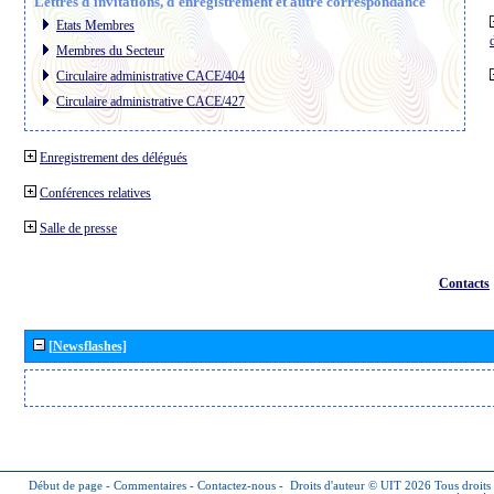
Lettres d´invitations, d´enregistrement et autre correspondance
Etats Membres
Membres du Secteur
Circulaire administrative CACE/404
Circulaire administrative CACE/427
Enregistrement des délégués
Conférences relatives
Salle de presse
Contacts
[Newsflashes]
Début de page
-
Commentaires
-
Contactez-nous
-
Droits d'auteur © UIT 2026
Tous droits