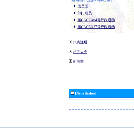
成员国
部门成员
第CACE/404号行政通函
第CACE/427号行政通函
代表注册
相关大会
新闻室
[Newsflashes]