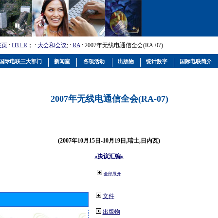
主页
:
ITU-R
； :
大会和会议
; :
RA
: 2007年无线电通信全会(RA-07)
国际电联三大部门
新闻室
各项活动
出版物
统计数字
国际电联简介
2007年无线电通信全会(RA-07)
(2007年10月15日-10月19日,瑞士,日内瓦)
«决议汇编»
全部展开
文件
出版物