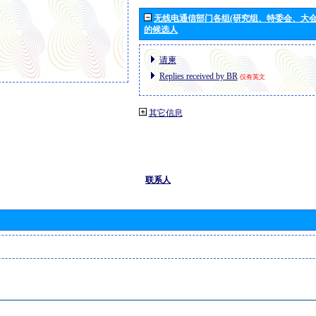
无线电通信部门各组(研究组、特委会、大
的候选人
请柬
Replies received by BR
仅有英文
其它信息
联系人