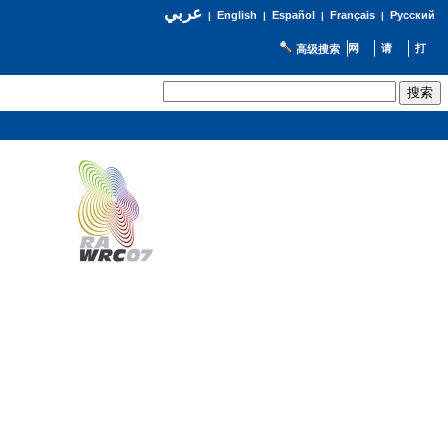
عربي
English
Español
Français
Русский
|
|
|
|
高级搜索