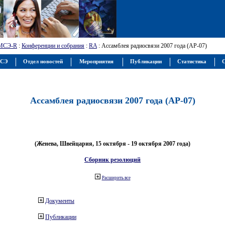
МСЭ-R
:
Конференции и собрания
:
RA
: Ассамблея радиосвязи 2007 года (АР-07)
МСЭ
Отдел новостей
Мероприятия
Публикации
Статистика
С
Ассамблея радиосвязи 2007 года (АР-07)
(Женева, Швейцария, 15 октября - 19 октября 2007 года)
Сборник резолюций
Расширить все
Документы
Публикации