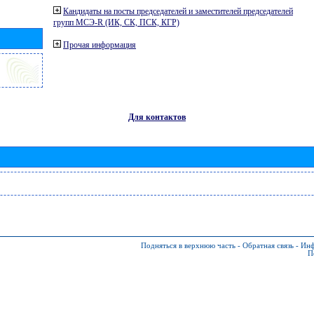
Кандидаты на посты председателей и заместителей председателей
групп МСЭ-R (ИК, СК, ПСК, КГР)
Прочая информация
Для контактов
Подняться в верхнюю часть
-
Обратная связь
-
Инф
П