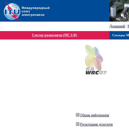
Домашний
:
Сектор радиосвязи (МСЭ-R)
Секторы 
Общая информация
Регистрация делегатов