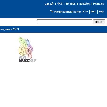
عربي
English
Español
Français
|
中文
|
|
|
Расширенный поиск
ведения о МСЭ